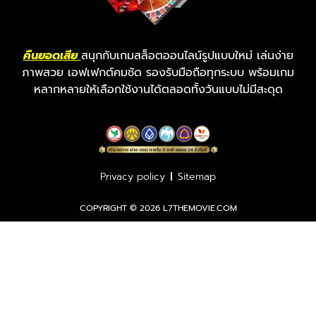
คืนยอดเสีย
สนุกกับเกมสล็อตออนไลน์รูปแบบใหม่ เล่นง่าย
ภาพสวย เอฟเฟกต์คมชัด รองรับมือถือทุกระบบ พร้อมเกม
หลากหลายให้เลือกใช้งานได้ตลอดทั้งวันแบบไม่มีสะดุด
Privacy policy
Sitemap
COPYRIGHT © 2026 L7THEMOVIE.COM