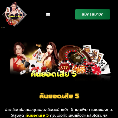
สมัครสมาชิก
Home
»
คืนยอดเสีย 5
คืนยอดเสีย 5
ปลดล็อกข้อเสนอสุดยอดสล็อตแบ็คแบ็ค 5 และเพิ่มการชนะของคุณ
ให้สูงสุด
คืนยอดเสีย 5
คุณเบื่อที่จะเล่นสล็อตและไม่ได้รับผล