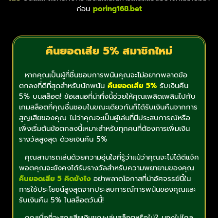
ก่อน
poring168.bet
คืนยอดเสีย 5% สมาชิกใหม่
หากคุณเป็นผู้ที่ชื่นชอบการพนันคุณจะไม่อยากพลาดข้อ
ตกลงที่ดีที่สุดสำหรับนักพนัน
คืนยอดเสีย 5%
รับเงินคืน
5% บนสล็อต! ข้อเสนอที่น่าทึ่งนี้ช่วยให้คุณเพลิดเพลินไปกับ
เกมสล็อตที่คุณชื่นชอบในขณะเดียวกันก็ได้รับเงินคืนจากการ
สูญเสียของคุณ ไม่ว่าคุณจะเป็นผู้เล่นที่มีประสบการณ์หรือ
เพิ่งเริ่มต้นข้อตกลงนี้เหมาะสำหรับทุกคนที่ต้องการเพิ่มเงิน
รางวัลสูงสุด ด้วยเงินคืน 5%
คุณสามารถเล่นด้วยความอุ่นใจที่รู้ว่าแม้ว่าคุณจะไม่ได้ตีแจ็ค
พอตคุณจะยังคงได้รับรางวัลสำหรับความพยายามของคุณ
คืนยอดเสีย 5 คิดยังไง
อย่าพลาดโอกาสที่น่าอัศจรรย์นี้ใน
การใช้ประโยชน์สูงสุดจากประสบการณ์การพนันของคุณและ
รับเงินคืน 5% ในสล็อตวันนี้!
คุณเบื่อที่จะสูญเสียเงินขณะเล่นสล็อตหรือไม่? มองไม่ไกล