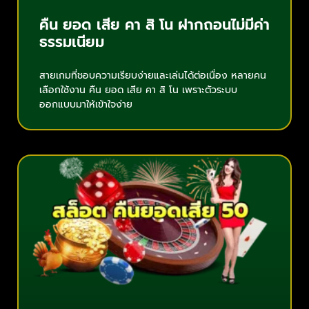
คืน ยอด เสีย คา สิ โน ฝากถอนไม่มีค่า
ธรรมเนียม
สายเกมที่ชอบความเรียบง่ายและเล่นได้ต่อเนื่อง หลายคน
เลือกใช้งาน คืน ยอด เสีย คา สิ โน เพราะตัวระบบ
ออกแบบมาให้เข้าใจง่าย