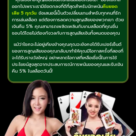
ออกไปเพราะเรามีข้อตกลงที่ดีที่สุดสำหรับนักพนัน
คืนยอด
เสีย 5 ทุกวัน
ข้อเสนอนี้เป็นตัวเปลี่ยนเกมสำหรับทุกคนที่รัก
การเล่นสล็อต แต่ต้องการลดความสูญเสียของพวกเขา ด้วย
เงินคืน 5% คุณสามารถเพลิดเพลินกับเกมสล็อตที่คุณชื่น
ชอบได้โดยไม่ต้องกังวลกับการสูญเสียเงินทั้งหมดของคุณ
แม้ว่าโชคจะไม่อยู่เคียงข้างคุณคุณจะยังคงได้รับเปอร์เซ็นต์
ของการสูญเสียของคุณกลับมาทำให้คุณมีโอกาสครั้งที่สองที่
จะได้รับรางวัลใหญ่ อย่าพลาดโอกาสที่เหลือเชื่อนี้ในการใช้
ประโยชน์สูงสุดจากประสบการณ์การพนันของคุณและรับเงิน
คืน 5% ในสล็อตวันนี้!