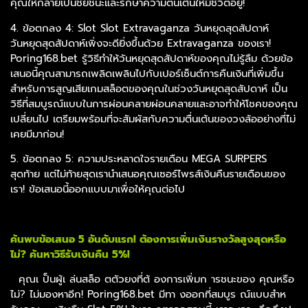
คุณให้กลายเป็นชัยชนะและรักษาความตื่นเต้นให้มีชีวิตอยู่!
4. ข้อตกลง 4: Slot Slot Extravaganza วันหยุดสุดสัปดาห์
วันหยุดสุดสัปดาห์เพิ่งจะดียิ่งขึ้นด้วย Extravaganza ของเรา!
Poring168.bet รู้วิธีทำให้วันหยุดสุดสัปดาห์ของคุณไม่รู้ลืม ด้วยข้อ
เสนอนี้คุณสามารถเพลิดเพลินไปกับเปอร์เซ็นต์การคืนเงินที่เพิ่มขึ้น
สำหรับการสูญเสียเกมสล็อตของคุณในช่วงวันหยุดสุดสัปดาห์ เป็น
วิธีที่สมบูรณ์แบบในการผ่อนคลายผ่อนคลายและอาจทำให้โชคของคุณ
เปลี่ยนไป เตรียมพร้อมที่จะสัมผัสกับความตื่นเต้นของวงล้ออย่างที่ไม่
เคยมีมาก่อน!
5. ข้อตกลง 5: ความประหลาดใจรายเดือน MEGA SURPERS
สุดท้าย แต่ไม่ท้ายสุดเรานำเสนอคุณเซอร์ไพรส์เงินคืนรายเดือนของ
เรา! ข้อเสนอนี้ออกแบบมาเพื่อให้คุณต่อไป
ค้นพบข้อเสนอ 5 อันดับแรก! ต้องการเพิ่มเงินรางวัลสูงสุดหรือ
ไม่? ค้นหาวิธีรับเงินคืน 5%!
คุณเ ป็นผู้เ ล่นสล็อ ตตัวยงที่ต้ องการเพิ่มก ารชนะของ คุณหรือ
ไม่? ไม่มองหาอีก! Poring168.bet มีทา งออกที่สมบูร ณ์แบบสำห