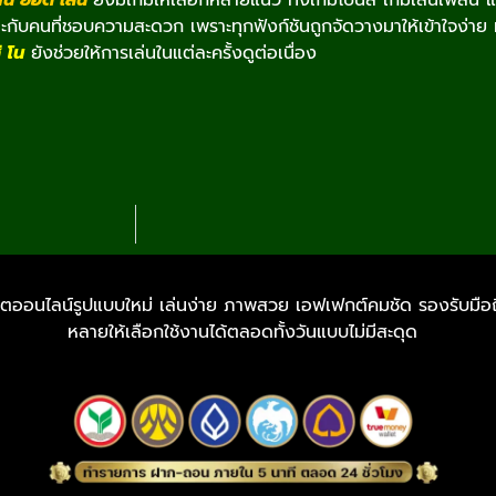
กับคนที่ชอบความสะดวก เพราะทุกฟังก์ชันถูกจัดวางมาให้เข้าใจง่าย มื
ิ โน
ยังช่วยให้การเล่นในแต่ละครั้งดูต่อเนื่อง
อตออนไลน์รูปแบบใหม่ เล่นง่าย ภาพสวย เอฟเฟกต์คมชัด รองรับมื
หลายให้เลือกใช้งานได้ตลอดทั้งวันแบบไม่มีสะดุด