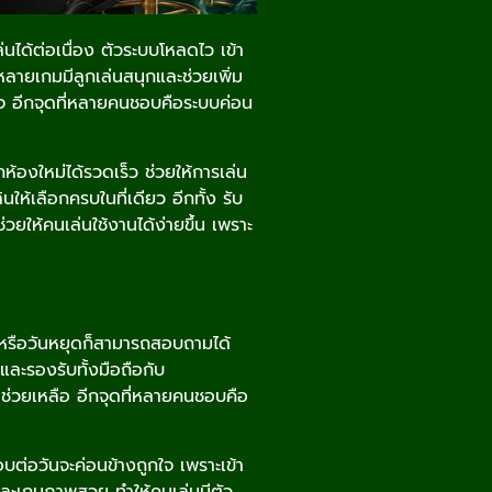
ได้ต่อเนื่อง ตัวระบบโหลดไว เข้า
หลายเกมมีลูกเล่นสนุกและช่วยเพิ่ม
ำเจ อีกจุดที่หลายคนชอบคือระบบค่อน
กห้องใหม่ได้รวดเร็ว ช่วยให้การเล่น
้เลือกครบในที่เดียว อีกทั้ง รับ
วยให้คนเล่นใช้งานได้ง่ายขึ้น เพราะ
ก หรือวันหยุดก็สามารถสอบถามได้
และรองรับทั้งมือถือกับ
ช่วยเหลือ อีกจุดที่หลายคนชอบคือ
อบต่อวันจะค่อนข้างถูกใจ เพราะเข้า
 และเกมภาพสวย ทำให้คนเล่นมีตัว