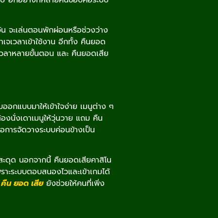
ิเศษ อีกอย่างที่หลายคนชอบคือระบบ
วัน จะเล่นตอนพักผ่อนหรือช่วงว่าง
จำเจเวลาเข้าใช้งาน อีกทั้ง คืนยอด
ียเวลาหลายขั้นตอน และ คืนยอดเสีย
บบออกแบบมาให้เข้าใจง่าย เมนูต่าง ๆ
องนั่งเดาเมนูให้วุ่นวาย แถม คืน
คือการจัดวางระบบค่อนข้างเป็น
่สะดุด นอกจากนี้ คืนยอดเสียคาสิโน
 เพราะระบบตอบสนองไวและเข้าเกมได้
 คืน ยอด เสีย
ยังช่วยให้คนที่เพิ่ง