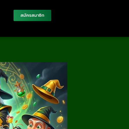
สมัครสมาชิก