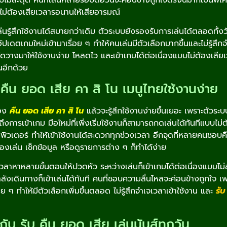
แบบไม่สะดุด คนที่เล่นหลายรอบต่อวันจะค่อนข้างถูกใจตรงนี้มากเป็นพ
ง ไม่ต้องเสียเวลารอนานให้เสียอารมณ์
่นรู้สึกใช้งานได้สบายกว่าเดิม ตัวระบบยังรองรับการเล่นได้ตลอดทั้ง
ัปเดตเกมใหม่เข้ามาเรื่อย ๆ ทำให้คนเล่นมีตัวเลือกมากขึ้นและไม่รู้สึก
จัดวางมาให้ใช้งานง่าย โหลดไว และเข้าเกมได้ต่อเนื่องแบบไม่ต้องเส
้นอีกด้วย
บ คืน ยอด เสีย คา สิ โน เมนูไทยใช้งานง่าย
ลอง
คืน ยอด เสีย คา สิ โน
แล้วจะรู้สึกใช้งานง่ายขึ้นเยอะ เพราะตัวระ
เข้าเกม มือใหม่ที่เพิ่งเริ่มใช้งานก็สามารถกดเล่นได้ทันทีแบบไม่ต้
พิวเตอร์ ทำให้เข้าใช้งานได้สะดวกทุกช่วงเวลา อีกจุดที่หลายคนชอบ
องเล่น เช็กข้อมูล หรือดูรายการต่าง ๆ ก็ทำได้ง่าย
เวลาหาหลายขั้นตอนให้ปวดหัว ระหว่างเล่นก็เข้าเกมได้ต่อเนื่องแบบไม
ำลังเดินทางก็เข้าเล่นได้ทันที คนที่ชอบความลื่นไหลจะค่อนข้างถูกใจ
ย ๆ ทำให้มีตัวเลือกเพิ่มขึ้นตลอด ไม่รู้สึกจำเจเวลาเข้าใช้งาน และ
รับ
กับ รับ คืน ยอด เสีย เล่นมันส์ทุกวัน